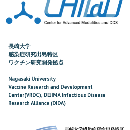
長崎大学
感染症研究出島特区
ワクチン研究開発拠点
Nagasaki University
Vaccine Research and Development
Center(VRDC), DEJIMA Infectious D
i
sease
Research Alliance (DIDA)