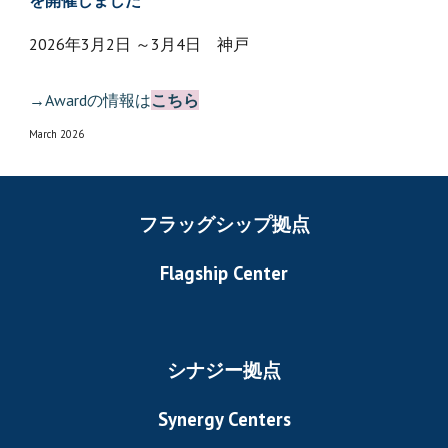
を開催しました
202
6
年3月
2
日 ～3月
4
日 神戸
→
Awardの情報は
こちら
March 202
6
フラッグシップ拠点
Flagship Center
シナジー拠点
Synergy Centers