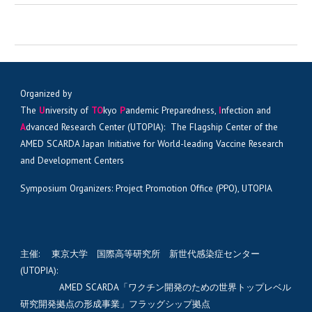
Organized by
The
U
niversity of
TO
kyo
P
andemic Preparedness,
I
nfection and
A
dvanced Research Center (UTOPIA): The Flagship Center of the
AMED SCARDA Japan Initiative for World-leading Vaccine Research
and Development Centers
Symposium Organizers: Project Promotion Office (PPO), UTOPIA
主催: 東京大学 国際高等研究所 新世代感染症センター
(UTOPIA):
AMED SCARDA「ワクチン開発のための世界トップレベル
研究開発拠点の形成事業」フラッグシップ拠点